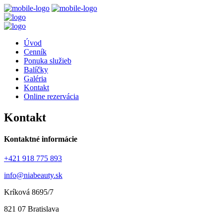
Úvod
Cenník
Ponuka služieb
Balíčky
Galéria
Kontakt
Online rezervácia
Kontakt
Kontaktné informácie
+421 918 775 893
info@niabeauty.sk
Kríková 8695/7
821 07 Bratislava